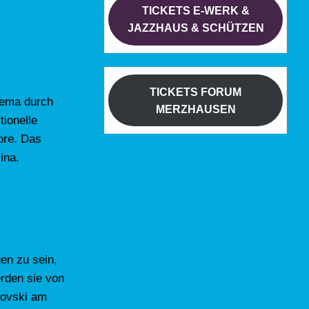
TICKETS E-WERK &
JAZZHAUS & SCHÜTZEN
TICKETS FORUM
hema durch
MERZHAUSEN
ionelle
lore. Das
ina.
en zu sein,
rden sie von
povski am