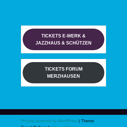
TICKETS E-WERK &
JAZZHAUS & SCHÜTZEN
TICKETS FORUM
MERZHAUSEN
Proudly powered by WordPress
|
Theme: