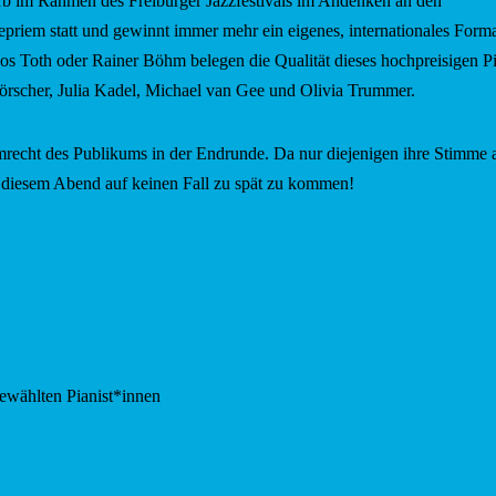
rb im Rahmen des Freiburger Jazzfestivals i
m Andenken an den
epriem statt
und gewinnt immer mehr ein eigenes, internationales Format
jos Toth oder Rainer Böhm belegen die Qualität dieses hochpreisigen P
rscher, Julia Kadel, Michael van Gee und Olivia Trummer.
recht des Publikums in der Endrunde. Da nur diejenigen ihre Stimme 
an diesem Abend auf keinen Fall zu spät zu kommen!
ewählten Pianist*innen