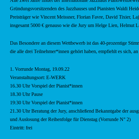
Alle zwei Jahre findet der Internationale Jazzhaus Pianowettbewe
Gründungsvorsitzenden des Jazzhauses und Pianisten Waldi Heid
Preisträger wie Vincent Meissner,
Florian Favre, David Tixier, La
insgesamt 5000 € genauso wie die Jury um Helge Lien, Helmut Lö
Das Besondere an diesem Wettbewerb ist das 40-prozentige Stimm
die alle drei Teilnehmer*innen gehört haben, empfiehlt es sich, 
1. Vorrunde Montag, 19.09.22
Veranstaltungsort: E-WERK
16.30 Uhr Vorspiel der Pianist*innen
18.30 Uhr Pause
19:30 Uhr Vorspiel der Pianist*innen
21.30 Uhr Beratung der Jury, anschließend Bekanntgabe der ausg
und Auslosung der Reihenfolge für Dienstag (Vorrunde N° 2)
Eintritt: frei